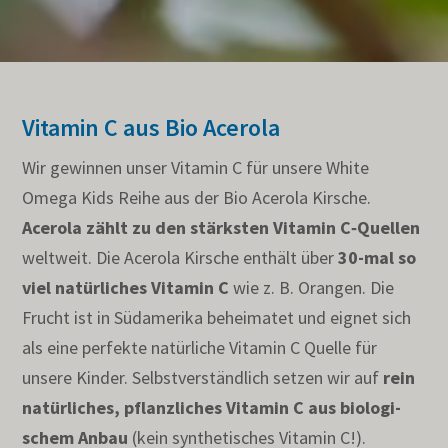
Vitamin C aus Bio Acerola
Wir gewinnen unser Vitamin C für unsere White
Omega Kids Reihe aus der Bio Acerola Kirsche.
Acerola zählt zu den stärksten Vitamin C‑Quellen
weltweit. Die Acerola Kirsche enthält über
30-mal so
viel natür­li­ches Vitamin C
wie z. B. Orangen. Die
Frucht ist in Südame­rika behei­matet und eignet sich
als eine perfekte natür­liche Vitamin C Quelle für
unsere Kinder. Selbst­ver­ständ­lich setzen wir auf
rein
natür­li­ches, pflanz­li­ches Vitamin C aus biolo­gi­
schem Anbau
(kein synthe­ti­sches Vitamin C!).