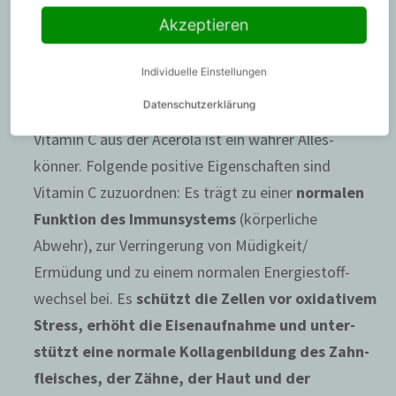
Vitamin C
Akzeptieren
Für Immun­system, Nerven­system, Vermin­de­rung
Individuelle Einstellungen
von Müdigkeit und Ermüdung und einen normalen
Datenschutzerklärung
Ener­gie­stoff­wechsel*
Vitamin C aus der Acerola ist ein wahrer Alles­
könner. Folgende positive Eigen­schaften sind
Vitamin C zuzu­ordnen: Es trägt zu einer
normalen
Funktion des Immun­sys­tems
(körper­liche
Abwehr), zur Verrin­ge­rung von Müdigkeit/
Ermüdung und zu einem normalen Ener­gie­stoff­
wechsel bei. Es
schützt die Zellen vor oxida­tivem
Stress, erhöht die Eisen­auf­nahme und unter­
stützt eine normale Kolla­gen­bil­dung des Zahn­
fleisches, der Zähne, der Haut und der