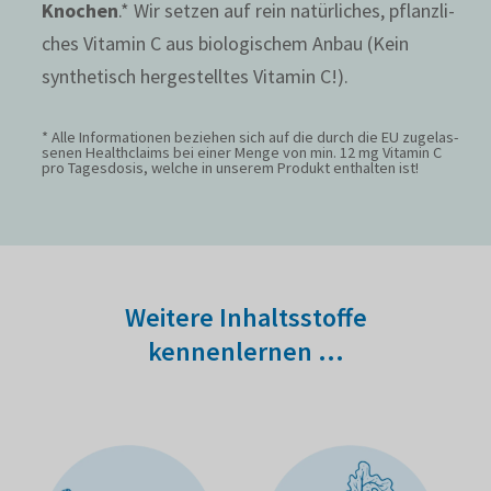
Knochen
.* Wir setzen auf rein natür­li­ches, pflanz­li­
ches Vitamin C aus biolo­gi­schem Anbau (Kein
synthe­tisch herge­stelltes Vitamin C!).
* Alle Infor­ma­tionen beziehen sich auf die durch die EU zuge­las­
senen Health­claims bei einer Menge von min. 12 mg Vitamin C
pro Tages­dosis, welche in unserem Produkt enthalten ist!
Weitere Inhalts­stoffe
kennenlernen …