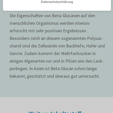
Gesund­heit­li­cher Nutzen bisher nicht durch
Datenschutzerklärung
Health­claims bestätigt
Die Eigen­schaften von Beta-Glucanen auf den
mensch­li­chen Orga­nismus werden intensiv
erforscht mit sehr positiven Ergeb­nissen.
Besonders reich an diesem soge­nannten Polys­ac­
charid sind die Zellwände von Backhefe, Hafer und
Gerste. Zudem kommt der Mehr­fach­zu­cker in
einigen Algen­arten vor und in Pilzen wie den Lack­
por­lingen. In Asien ist Beta Glucan schon lange
bekannt, geschätzt und überaus gut untersucht.