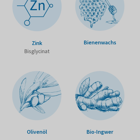
Bienen­wachs
Zink
Bisgly­cinat
Bio-Ingwer
Olivenöl